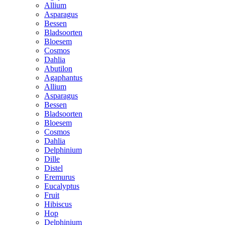
Allium
Asparagus
Bessen
Bladsoorten
Bloesem
Cosmos
Dahlia
Abutilon
Agaphantus
Allium
Asparagus
Bessen
Bladsoorten
Bloesem
Cosmos
Dahlia
Delphinium
Dille
Distel
Eremurus
Eucalyptus
Fruit
Hibiscus
Hop
Delphinium