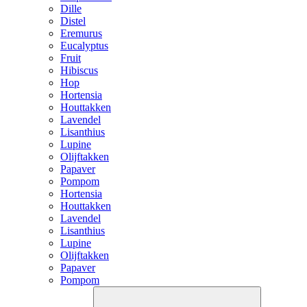
Dille
Distel
Eremurus
Eucalyptus
Fruit
Hibiscus
Hop
Hortensia
Houttakken
Lavendel
Lisanthius
Lupine
Olijftakken
Papaver
Pompom
Hortensia
Houttakken
Lavendel
Lisanthius
Lupine
Olijftakken
Papaver
Pompom