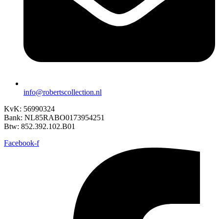
info@robertscollection.nl
KvK: 56990324
Bank: NL85RABO0173954251
Btw: 852.392.102.B01
Facebook-f