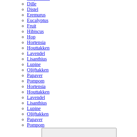
Dille
Distel
Eremurus
Eucalyptus
Fruit
Hibiscus
Hop
Hortensia
Houttakken
Lavendel
Lisanthius
Lupine
Olijftakken
Papaver
Pompom
Hortensia
Houttakken
Lavendel
Lisanthius
Lupine
Olijftakken
Papaver
Pompom