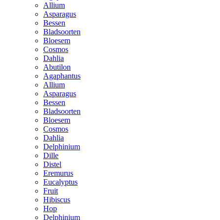
Allium
Asparagus
Bessen
Bladsoorten
Bloesem
Cosmos
Dahlia
Abutilon
Agaphantus
Allium
Asparagus
Bessen
Bladsoorten
Bloesem
Cosmos
Dahlia
Delphinium
Dille
Distel
Eremurus
Eucalyptus
Fruit
Hibiscus
Hop
Delphinium