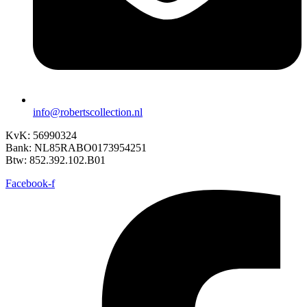
info@robertscollection.nl
KvK: 56990324
Bank: NL85RABO0173954251
Btw: 852.392.102.B01
Facebook-f