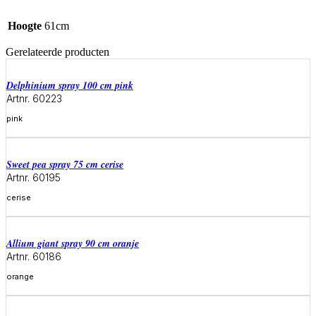
Hoogte
61cm
Gerelateerde producten
delphinium spray 100 cm pink
Artnr. 60223
pink
Meer informatie
sweet pea spray 75 cm cerise
Artnr. 60195
cerise
Meer informatie
allium giant spray 90 cm oranje
Artnr. 60186
orange
Meer informatie