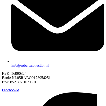
info@robertscollection.nl
KvK: 56990324
Bank: NL85RABO0173954251
Btw: 852.392.102.B01
Facebook-f