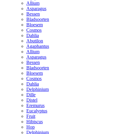
Allium
Asparagus
Bessen
Bladsoorten
Bloesem
Cosmos
Dahlia
Abutilon
Agaphantus
Allium
Asparagus
Bessen
Bladsoorten
Bloesem
Cosmos
Dahlia
Delphinium
Dille
Distel
Eremurus
Eucalyptus
Fruit
Hibiscus
Hop
Delphinium