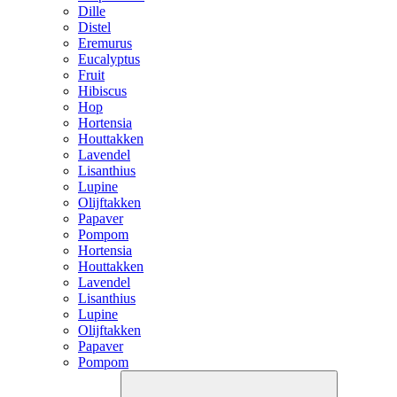
Dille
Distel
Eremurus
Eucalyptus
Fruit
Hibiscus
Hop
Hortensia
Houttakken
Lavendel
Lisanthius
Lupine
Olijftakken
Papaver
Pompom
Hortensia
Houttakken
Lavendel
Lisanthius
Lupine
Olijftakken
Papaver
Pompom