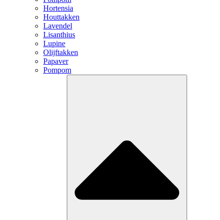
Hortensia
Houttakken
Lavendel
Lisanthius
Lupine
Olijftakken
Papaver
Pompom