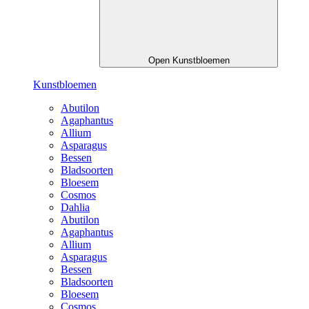
Open Kunstbloemen
Kunstbloemen
Abutilon
Agaphantus
Allium
Asparagus
Bessen
Bladsoorten
Bloesem
Cosmos
Dahlia
Abutilon
Agaphantus
Allium
Asparagus
Bessen
Bladsoorten
Bloesem
Cosmos