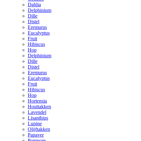
Dahlia
Delphinium
Dille
Distel
Eremurus
Eucalyptus
Fruit
Hibiscus
Hop
Delphinium
Dille
Distel
Eremurus
Eucalyptus
Fruit
Hibiscus
Hop
Hortensia
Houttakken
Lavendel
Lisanthius
Lupine
Olijftakken
Papaver
Pompom