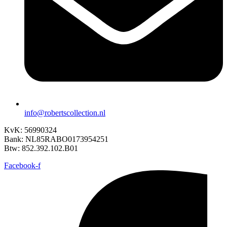
info@robertscollection.nl
KvK: 56990324
Bank: NL85RABO0173954251
Btw: 852.392.102.B01
Facebook-f