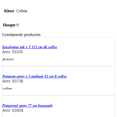
Kleur
Crème
Hoogte
0
Gerelateerde producten
eucalyptus tak x 5 112 cm dk coffee
Artnr. 93305
dk bruin
Meer informatie
pompom spray x 5 authum 52 cm lt coffee
Artnr. 90738
coffee
Meer informatie
pimpernel spray 77 cm burgundy
Artnr. 93908