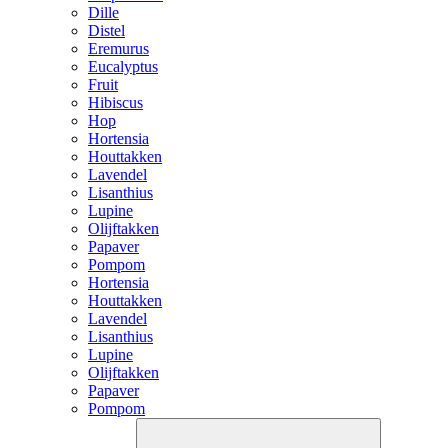
Dille
Distel
Eremurus
Eucalyptus
Fruit
Hibiscus
Hop
Hortensia
Houttakken
Lavendel
Lisanthius
Lupine
Olijftakken
Papaver
Pompom
Hortensia
Houttakken
Lavendel
Lisanthius
Lupine
Olijftakken
Papaver
Pompom