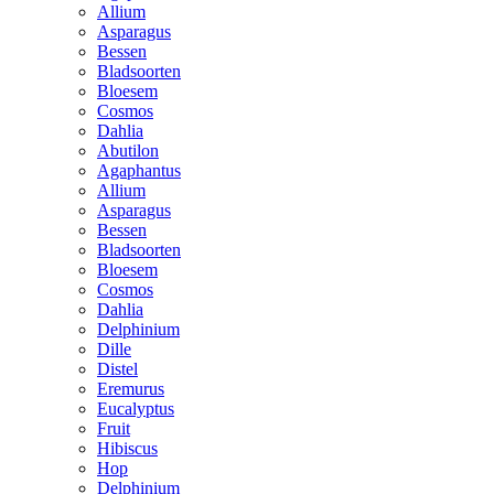
Allium
Asparagus
Bessen
Bladsoorten
Bloesem
Cosmos
Dahlia
Abutilon
Agaphantus
Allium
Asparagus
Bessen
Bladsoorten
Bloesem
Cosmos
Dahlia
Delphinium
Dille
Distel
Eremurus
Eucalyptus
Fruit
Hibiscus
Hop
Delphinium