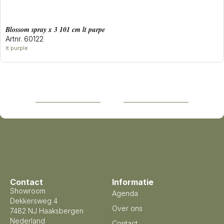
blossom spray x 3 101 cm lt purpe
Artnr. 60122
lt purple
Contact
Informatie
Showroom
Agenda
Dekkersweg 4
Over ons
7482 NJ Haaksbergen
Nederland
Contact