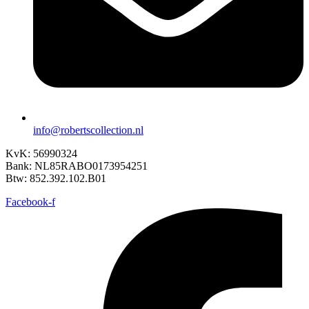
info@robertscollection.nl
KvK: 56990324
Bank: NL85RABO0173954251
Btw: 852.392.102.B01
Facebook-f