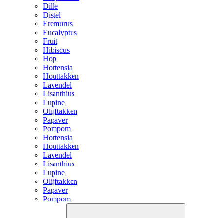
Dille
Distel
Eremurus
Eucalyptus
Fruit
Hibiscus
Hop
Hortensia
Houttakken
Lavendel
Lisanthius
Lupine
Olijftakken
Papaver
Pompom
Hortensia
Houttakken
Lavendel
Lisanthius
Lupine
Olijftakken
Papaver
Pompom