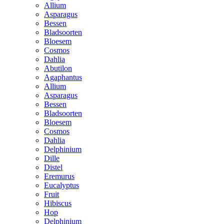
Allium
Asparagus
Bessen
Bladsoorten
Bloesem
Cosmos
Dahlia
Abutilon
Agaphantus
Allium
Asparagus
Bessen
Bladsoorten
Bloesem
Cosmos
Dahlia
Delphinium
Dille
Distel
Eremurus
Eucalyptus
Fruit
Hibiscus
Hop
Delphinium