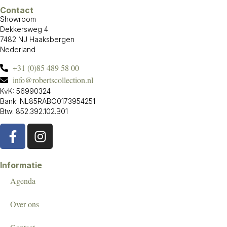
Contact
Showroom
Dekkersweg 4
7482 NJ Haaksbergen
Nederland
+31 (0)85 489 58 00
info@robertscollection.nl
KvK: 56990324
Bank: NL85RABO0173954251
Btw: 852.392.102.B01
Informatie
Agenda
Over ons