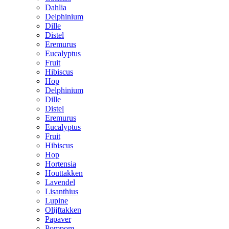
Dahlia
Delphinium
Dille
Distel
Eremurus
Eucalyptus
Fruit
Hibiscus
Hop
Delphinium
Dille
Distel
Eremurus
Eucalyptus
Fruit
Hibiscus
Hop
Hortensia
Houttakken
Lavendel
Lisanthius
Lupine
Olijftakken
Papaver
Pompom