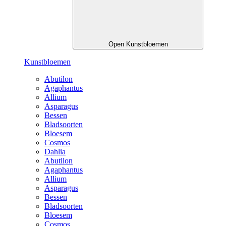
Open Kunstbloemen
Kunstbloemen
Abutilon
Agaphantus
Allium
Asparagus
Bessen
Bladsoorten
Bloesem
Cosmos
Dahlia
Abutilon
Agaphantus
Allium
Asparagus
Bessen
Bladsoorten
Bloesem
Cosmos