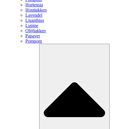
Hortensia
Houttakken
Lavendel
Lisanthius
Lupine
Olijftakken
Papaver
Pompom