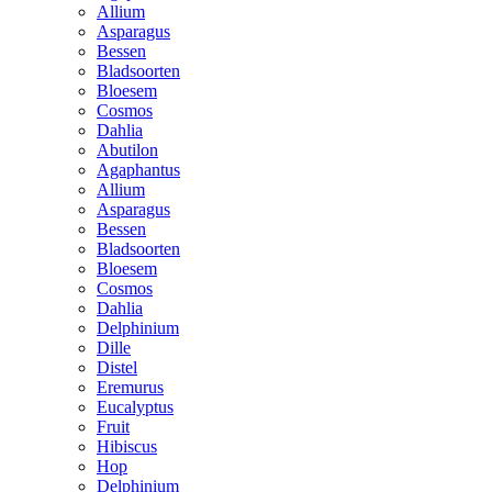
Allium
Asparagus
Bessen
Bladsoorten
Bloesem
Cosmos
Dahlia
Abutilon
Agaphantus
Allium
Asparagus
Bessen
Bladsoorten
Bloesem
Cosmos
Dahlia
Delphinium
Dille
Distel
Eremurus
Eucalyptus
Fruit
Hibiscus
Hop
Delphinium