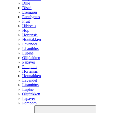
Dille
Distel
Eremurus
Eucalyptus
Fruit
Hibiscus
Hop
Hortensia
Houttakken
Lavendel
Lisanthius
Lupine
Olijftakken
Papaver
Pompom
Hortensia
Houttakken
Lavendel
Lisanthius
Lupine
Olijftakken
Papaver
Pompom