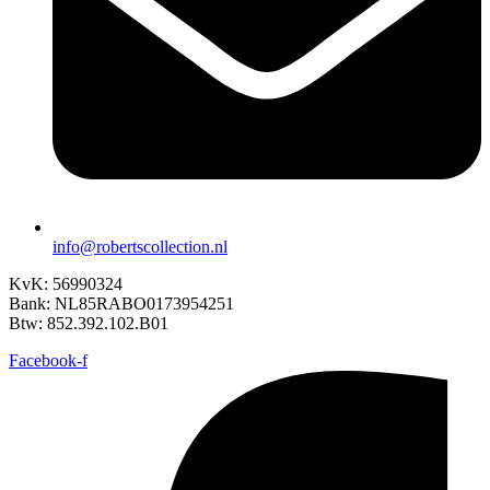
info@robertscollection.nl
KvK: 56990324
Bank: NL85RABO0173954251
Btw: 852.392.102.B01
Facebook-f