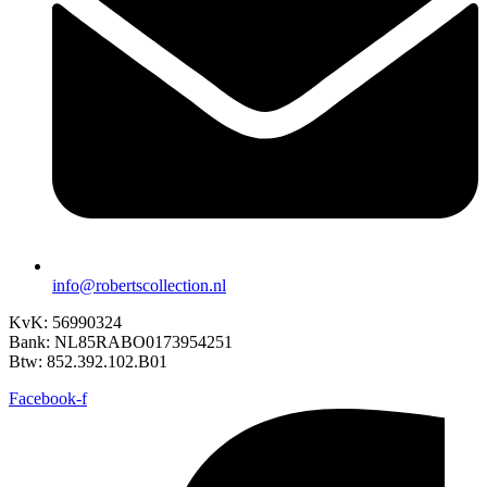
info@robertscollection.nl
KvK: 56990324
Bank: NL85RABO0173954251
Btw: 852.392.102.B01
Facebook-f