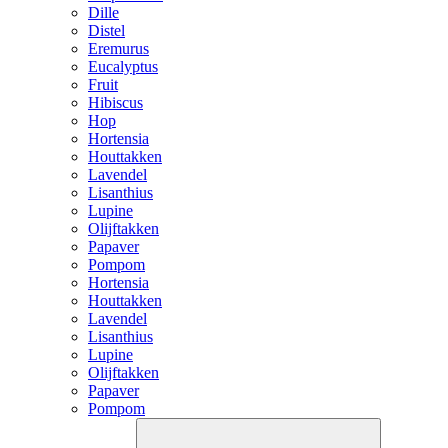
Dille
Distel
Eremurus
Eucalyptus
Fruit
Hibiscus
Hop
Hortensia
Houttakken
Lavendel
Lisanthius
Lupine
Olijftakken
Papaver
Pompom
Hortensia
Houttakken
Lavendel
Lisanthius
Lupine
Olijftakken
Papaver
Pompom