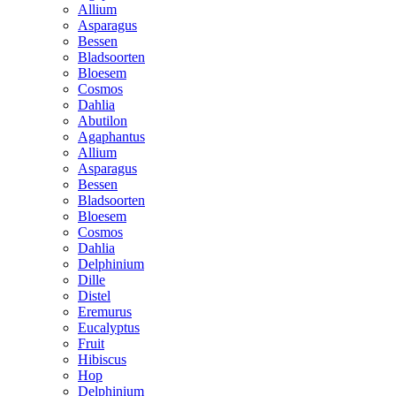
Allium
Asparagus
Bessen
Bladsoorten
Bloesem
Cosmos
Dahlia
Abutilon
Agaphantus
Allium
Asparagus
Bessen
Bladsoorten
Bloesem
Cosmos
Dahlia
Delphinium
Dille
Distel
Eremurus
Eucalyptus
Fruit
Hibiscus
Hop
Delphinium