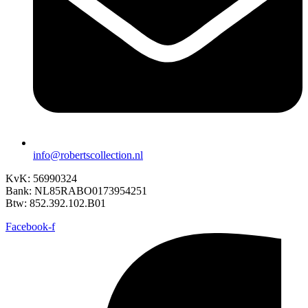
info@robertscollection.nl
KvK: 56990324
Bank: NL85RABO0173954251
Btw: 852.392.102.B01
Facebook-f