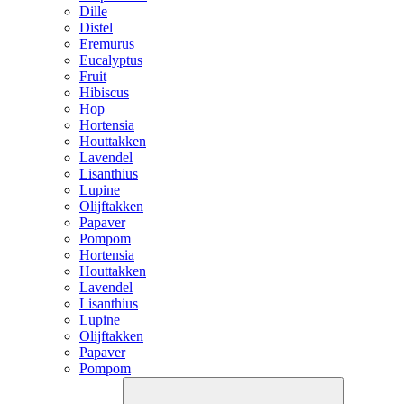
Dille
Distel
Eremurus
Eucalyptus
Fruit
Hibiscus
Hop
Hortensia
Houttakken
Lavendel
Lisanthius
Lupine
Olijftakken
Papaver
Pompom
Hortensia
Houttakken
Lavendel
Lisanthius
Lupine
Olijftakken
Papaver
Pompom