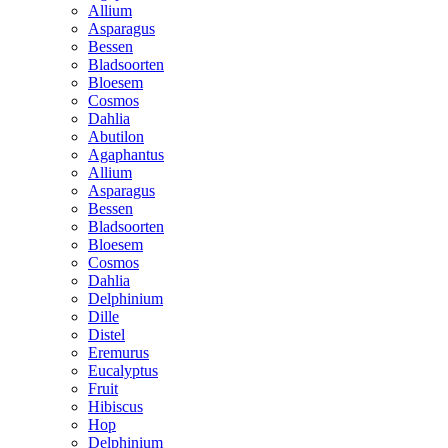
Allium
Asparagus
Bessen
Bladsoorten
Bloesem
Cosmos
Dahlia
Abutilon
Agaphantus
Allium
Asparagus
Bessen
Bladsoorten
Bloesem
Cosmos
Dahlia
Delphinium
Dille
Distel
Eremurus
Eucalyptus
Fruit
Hibiscus
Hop
Delphinium