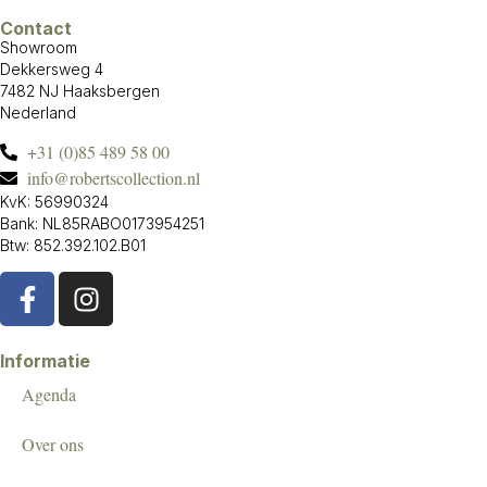
Contact
Showroom
Dekkersweg 4
7482 NJ Haaksbergen
Nederland
+31 (0)85 489 58 00
info@robertscollection.nl
KvK: 56990324
Bank: NL85RABO0173954251
Btw: 852.392.102.B01
Informatie
Agenda
Over ons