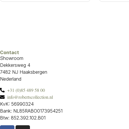
Contact
Showroom
Dekkersweg 4
7482 NJ Haaksbergen
Nederland
+31 (0)85 489 58 00
info@robertscollection.nl
KvK: 56990324
Bank: NL85RABO0173954251
Btw: 852.392.102.B01