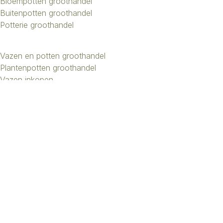
Bloempotten groothandel
Buitenpotten groothandel
Potterie groothandel
Vazen en potten groothandel
Plantenpotten groothandel
Vazen inkopen
Bloemenvazen groothandel
Design vazen groothandel
Kunstbomen groothandel
Keramiek potten groothandel
Keramiek vazen groothandel
Exclusieve vazen groothandel
Groothandel aardewerk kruiken
Roberts Collection © 2026 | Beheer:
Growing Lemon