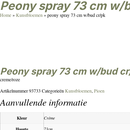
peony spray 73 cm w/
Home
»
Kunstbloemen
»
peony spray 73 cm w/bud cr/pk
peony spray 73 cm w/bud cr
creme/roze
Artikelnummer
93733
Categorieën
Kunstbloemen
,
Pioen
Aanvullende informatie
Kleur
Crème
Hoogte
73cm