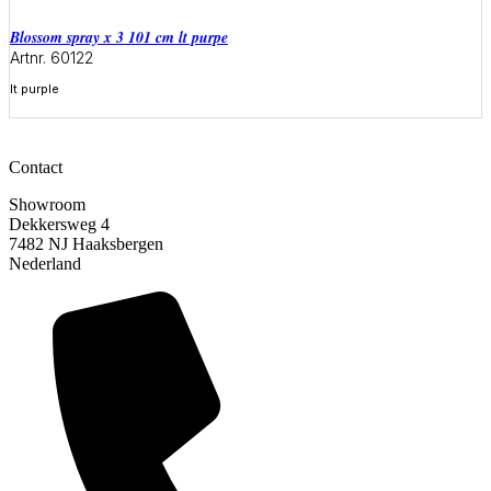
blossom spray x 3 101 cm lt purpe
Artnr. 60122
lt purple
Meer informatie
Contact
Showroom
Dekkersweg 4
7482 NJ Haaksbergen
Nederland