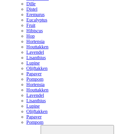
Dille
Distel
Eremurus
Eucalyptus
Fruit
Hibiscus
Hop
Hortensia
Houttakken
Lavendel
Lisanthius
Lupine
Olijftakken
Papaver
Pompom
Hortensia
Houttakken
Lavendel
Lisanthius
Lupine
Olijftakken
Papaver
Pompom