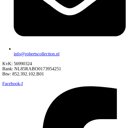
info@robertscollection.nl
KvK: 56990324
Bank: NL85RABO0173954251
Btw: 852.392.102.B01
Facebook-f