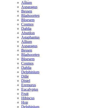
Allium
Asparagus
Bessen
Bladsoorten
Bloesem
Cosmos
Dahlia
Abutilon
Agaphantus
Allium
Asparagus
Bessen
Bladsoorten
Bloesem
Cosmos
Dahlia
Delphinium
Dille
Distel
Eremurus
Eucalyptus
Fruit
Hibiscus
Hop
Delphinium