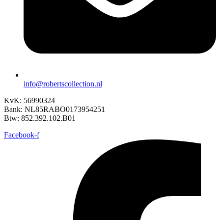
info@robertscollection.nl
KvK: 56990324
Bank: NL85RABO0173954251
Btw: 852.392.102.B01
Facebook-f