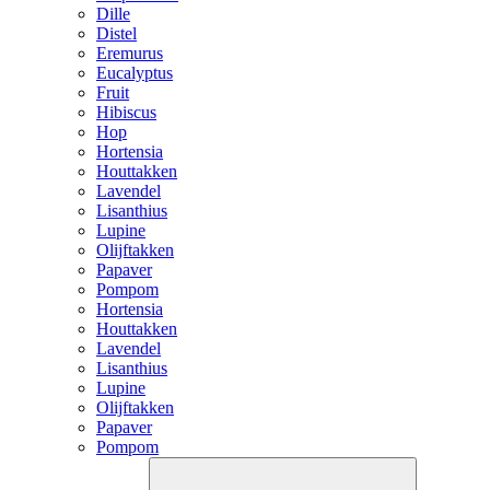
Dille
Distel
Eremurus
Eucalyptus
Fruit
Hibiscus
Hop
Hortensia
Houttakken
Lavendel
Lisanthius
Lupine
Olijftakken
Papaver
Pompom
Hortensia
Houttakken
Lavendel
Lisanthius
Lupine
Olijftakken
Papaver
Pompom