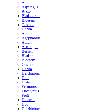
Allium
Asparagus
Bessen
Bladsoorten
Bloesem
Cosmos
Dahlia
Abutilon
Agaphantus
Allium
Asparagus
Bessen
Bladsoorten
Bloesem
Cosmos
Dahlia
Delphinium
Dille
Distel
Eremurus
Eucalyptus
Fruit
Hibiscus
Hop
Delphinium