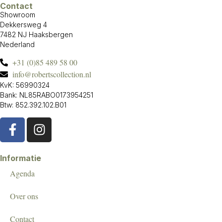
Contact
Showroom
Dekkersweg 4
7482 NJ Haaksbergen
Nederland
+31 (0)85 489 58 00
info@robertscollection.nl
KvK: 56990324
Bank: NL85RABO0173954251
Btw: 852.392.102.B01
Informatie
Agenda
Over ons
Contact