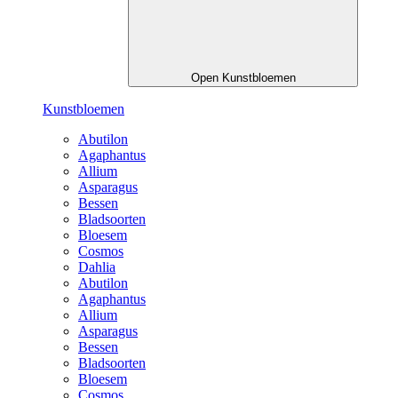
Open Kunstbloemen
Kunstbloemen
Abutilon
Agaphantus
Allium
Asparagus
Bessen
Bladsoorten
Bloesem
Cosmos
Dahlia
Abutilon
Agaphantus
Allium
Asparagus
Bessen
Bladsoorten
Bloesem
Cosmos