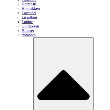
Hortensia
Houttakken
Lavendel
Lisanthius
Lupine
Olijftakken
Papaver
Pompom