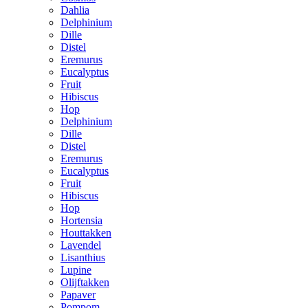
Dahlia
Delphinium
Dille
Distel
Eremurus
Eucalyptus
Fruit
Hibiscus
Hop
Delphinium
Dille
Distel
Eremurus
Eucalyptus
Fruit
Hibiscus
Hop
Hortensia
Houttakken
Lavendel
Lisanthius
Lupine
Olijftakken
Papaver
Pompom