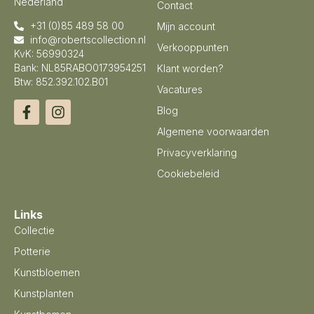
Nederland
Contact
+31 (0)85 489 58 00
Mijn account
info@robertscollection.nl
Verkooppunten
KvK: 56990324
Bank: NL85RABO0173954251
Klant worden?
Btw: 852.392.102.B01
Vacatures
Blog
Algemene voorwaarden
Privacyverklaring
Cookiebeleid
Links
Collectie
Potterie
Kunstbloemen
Kunstplanten