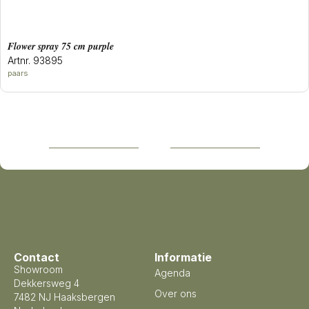
flower spray 75 cm purple
Artnr. 93895
paars
Contact
Informatie
Showroom
Agenda
Dekkersweg 4
Over ons
7482 NJ Haaksbergen