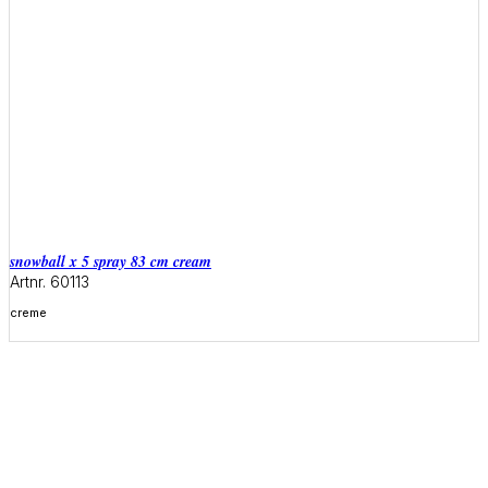
snowball x 5 spray 83 cm cream
Artnr. 60113
creme
Meer informatie