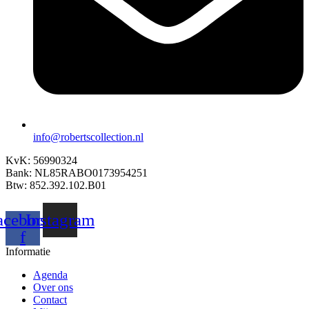
info@robertscollection.nl
KvK: 56990324
Bank: NL85RABO0173954251
Btw: 852.392.102.B01
acebook-
Instagram
f
Informatie
Agenda
Over ons
Contact