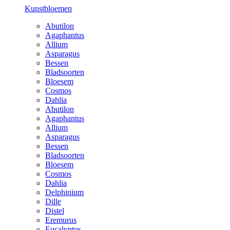
Kunstbloemen
Abutilon
Agaphantus
Allium
Asparagus
Bessen
Bladsoorten
Bloesem
Cosmos
Dahlia
Abutilon
Agaphantus
Allium
Asparagus
Bessen
Bladsoorten
Bloesem
Cosmos
Dahlia
Delphinium
Dille
Distel
Eremurus
Eucalyptus