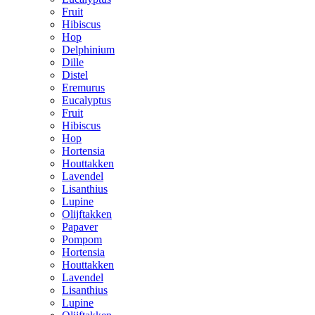
Fruit
Hibiscus
Hop
Delphinium
Dille
Distel
Eremurus
Eucalyptus
Fruit
Hibiscus
Hop
Hortensia
Houttakken
Lavendel
Lisanthius
Lupine
Olijftakken
Papaver
Pompom
Hortensia
Houttakken
Lavendel
Lisanthius
Lupine