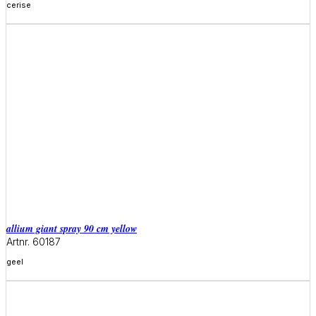
cerise
Meer informatie
allium giant spray 90 cm yellow
Artnr. 60187
geel
Meer informatie