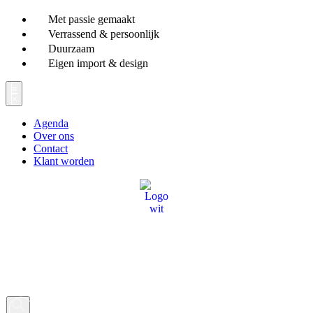
Ga
Met passie gemaakt
naar
Verrassend & persoonlijk
de
Duurzaam
inhoud
Eigen import & design
Agenda
Over ons
Contact
Klant worden
Producten
zoeken