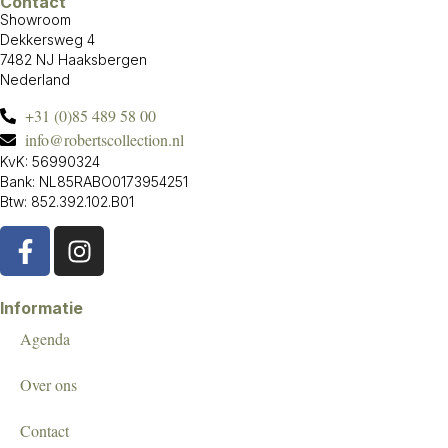
Contact
Showroom
Dekkersweg 4
7482 NJ Haaksbergen
Nederland
+31 (0)85 489 58 00
info@robertscollection.nl
KvK: 56990324
Bank: NL85RABO0173954251
Btw: 852.392.102.B01
Informatie
Agenda
Over ons
Contact