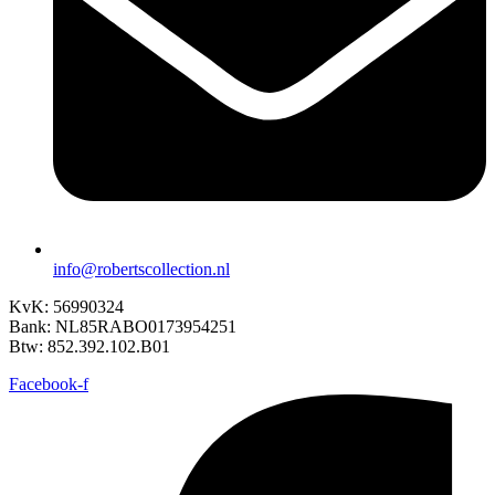
info@robertscollection.nl
KvK: 56990324
Bank: NL85RABO0173954251
Btw: 852.392.102.B01
Facebook-f