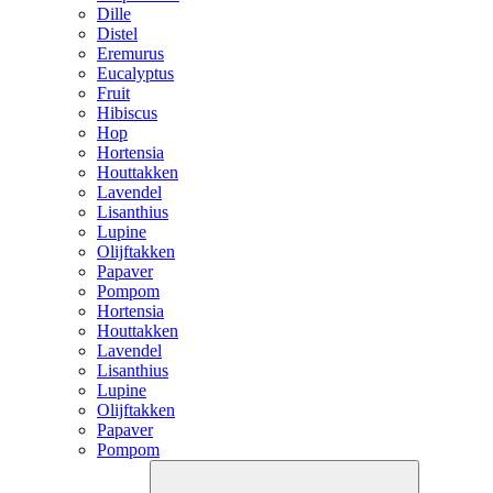
Dille
Distel
Eremurus
Eucalyptus
Fruit
Hibiscus
Hop
Hortensia
Houttakken
Lavendel
Lisanthius
Lupine
Olijftakken
Papaver
Pompom
Hortensia
Houttakken
Lavendel
Lisanthius
Lupine
Olijftakken
Papaver
Pompom