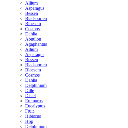
Allium
Asparagus
Bessen
Bladsoorten
Bloesem
Cosmos
Dahlia
Abutilon
Agaphantus
Allium
Asparagus
Bessen
Bladsoorten
Bloesem
Cosmos
Dahlia
Delphinium
Dille
Distel
Eremurus
Eucalyptus
Fruit
Hibiscus
Hop
Delphinium