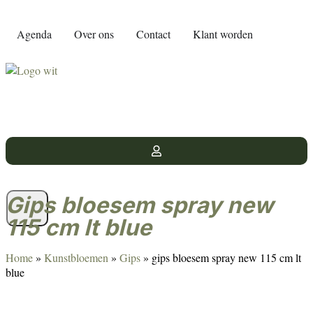
Agenda
Over ons
Contact
Klant worden
gips bloesem spray new
115 cm lt blue
Home
»
Kunstbloemen
»
Gips
»
gips bloesem spray new 115 cm lt
blue