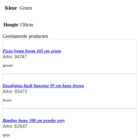
Kleur
Groen
Hoogte
150cm
Gerelateerde producten
ficus lyrata boom 165 cm groen
Artnr. 94747
groen
Meer informatie
eucalyptus bush hanging 95 cm hang brown
Artnr. 93473
bruin
Meer informatie
bamboe hang 100 cm powder grey
Artnr. 82647
grijs