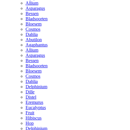
Allium
Asparagus
Bessen
Bladsoorten
Bloesem
Cosmos
Dahlia
Abutilon
Agaphantus
Allium
Asparagus
Bessen
Bladsoorten
Bloesem
Cosmos
Dahlia
Delphinium
Dille
Distel
Eremurus
Eucalyptus
Fruit
Hibiscus
Hop
Delphinium