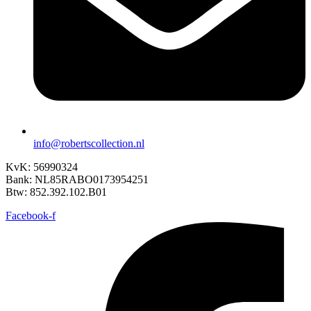
info@robertscollection.nl
KvK: 56990324
Bank: NL85RABO0173954251
Btw: 852.392.102.B01
Facebook-f