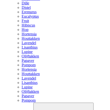
Dille
Distel
Eremurus
Eucalyptus
Fruit
Hibiscus
Hop
Hortensia
Houttakken
Lavendel
Lisanthius
Lupine
Olijftakken
Papaver
Pompom
Hortensia
Houttakken
Lavendel
Lisanthius
Lupine
Olijftakken
Papaver
Pompom