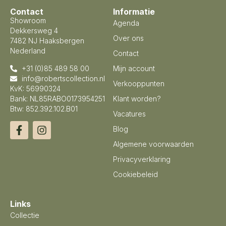
Contact
Informatie
Showroom
Agenda
Dekkersweg 4
Over ons
7482 NJ Haaksbergen
Nederland
Contact
+31 (0)85 489 58 00
Mijn account
info@robertscollection.nl
Verkooppunten
KvK: 56990324
Bank: NL85RABO0173954251
Klant worden?
Btw: 852.392.102.B01
Vacatures
Blog
Algemene voorwaarden
Privacyverklaring
Cookiebeleid
Links
Collectie