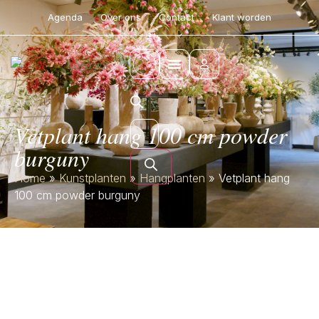
Agenda
Over ons
Contact
Klant worden
Vetplant hang 100 cm powder
burguny
Home
»
Kunstplanten
»
Hangplanten
»
Vetplant hang
100 cm powder burguny