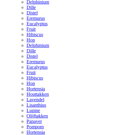
Delphinium
Dille
Distel
Eremurus
Eucalyptus
Fruit
Hibiscus
Hop
Delphinium
Dille
Distel
Eremurus
Eucalyptus
Fruit
Hibiscus
Hop
Hortensia
Houttakken
Lavendel
Lisanthius
Lupine
Olijftakken
Papaver
Pompom
Hortensia