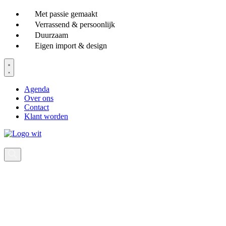
Ga
Met passie gemaakt
naar
Verrassend & persoonlijk
de
Duurzaam
inhoud
Eigen import & design
Agenda
Over ons
Contact
Klant worden
Producten
zoeken