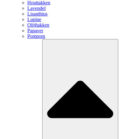
Houttakken
Lavendel
Lisanthius
Lupine
Olijftakken
Papaver
Pompom