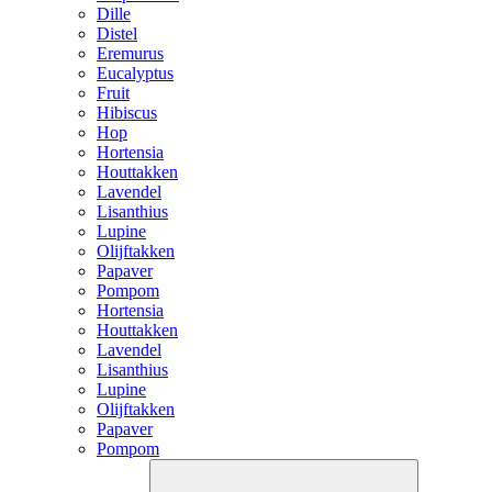
Dille
Distel
Eremurus
Eucalyptus
Fruit
Hibiscus
Hop
Hortensia
Houttakken
Lavendel
Lisanthius
Lupine
Olijftakken
Papaver
Pompom
Hortensia
Houttakken
Lavendel
Lisanthius
Lupine
Olijftakken
Papaver
Pompom