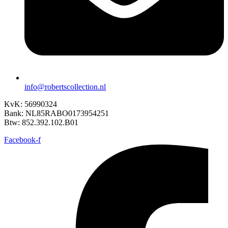
info@robertscollection.nl
KvK: 56990324
Bank: NL85RABO0173954251
Btw: 852.392.102.B01
Facebook-f