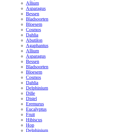
Allium
Asparagus
Bessen
Bladsoorten
Bloesem
Cosmos
Dahlia
Abutilon
Agaphantus
Allium
Asparagus
Bessen
Bladsoorten
Bloesem
Cosmos
Dahlia
Delphinium
Dille
Distel
Eremurus
Eucalyptus
Fruit
Hibiscus
Hop
Delphinium