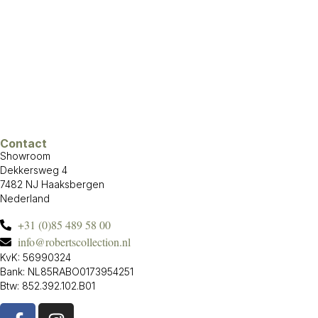
Contact
Showroom
Dekkersweg 4
7482 NJ Haaksbergen
Nederland
+31 (0)85 489 58 00
info@robertscollection.nl
KvK: 56990324
Bank: NL85RABO0173954251
Btw: 852.392.102.B01