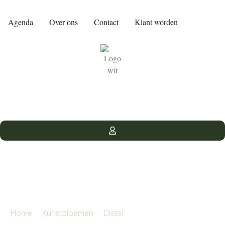
Agenda
Over ons
Contact
Klant worden
Distel spray 86 cm burgundy
Home
»
Kunstbloemen
»
Distel
»
Distel spray 86 cm
burgundy