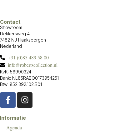
Contact
Showroom
Dekkersweg 4
7482 NJ Haaksbergen
Nederland
+31 (0)85 489 58 00
info@robertscollection.nl
KvK: 56990324
Bank: NL85RABO0173954251
Btw: 852.392.102.B01
Informatie
Agenda