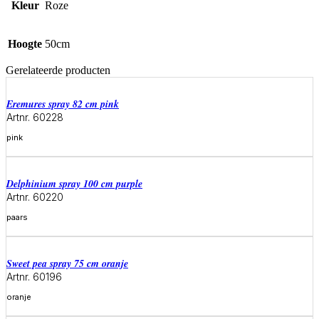
Kleur
Roze
Hoogte
50cm
Gerelateerde producten
eremures spray 82 cm pink
Artnr. 60228
pink
Meer informatie
delphinium spray 100 cm purple
Artnr. 60220
paars
Meer informatie
sweet pea spray 75 cm oranje
Artnr. 60196
oranje
Meer informatie