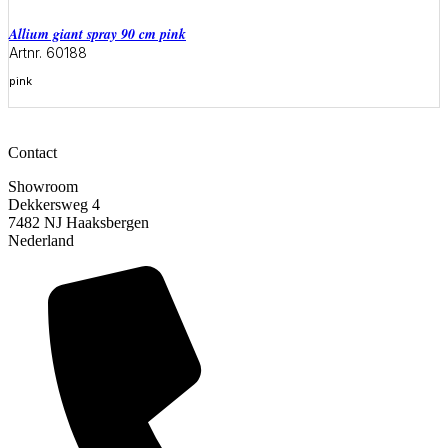
allium giant spray 90 cm pink
Artnr. 60188
pink
Meer informatie
Contact
Showroom
Dekkersweg 4
7482 NJ Haaksbergen
Nederland