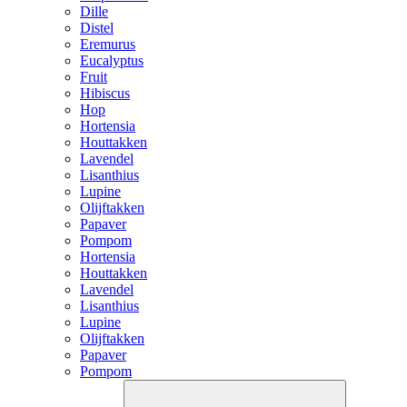
Dille
Distel
Eremurus
Eucalyptus
Fruit
Hibiscus
Hop
Hortensia
Houttakken
Lavendel
Lisanthius
Lupine
Olijftakken
Papaver
Pompom
Hortensia
Houttakken
Lavendel
Lisanthius
Lupine
Olijftakken
Papaver
Pompom