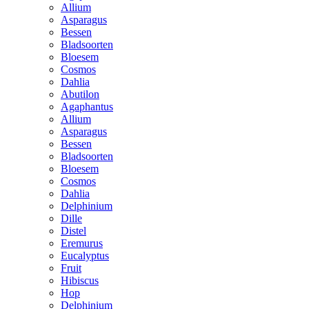
Allium
Asparagus
Bessen
Bladsoorten
Bloesem
Cosmos
Dahlia
Abutilon
Agaphantus
Allium
Asparagus
Bessen
Bladsoorten
Bloesem
Cosmos
Dahlia
Delphinium
Dille
Distel
Eremurus
Eucalyptus
Fruit
Hibiscus
Hop
Delphinium