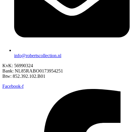
info@robertscollection.nl
KvK: 56990324
Bank: NL85RABO0173954251
Btw: 852.392.102.B01
Facebook-f