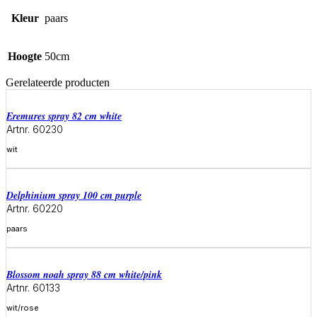
Kleur
paars
Hoogte
50cm
Gerelateerde producten
eremures spray 82 cm white
Artnr. 60230
wit
Meer informatie
delphinium spray 100 cm purple
Artnr. 60220
paars
Meer informatie
blossom noah spray 88 cm white/pink
Artnr. 60133
wit/rose