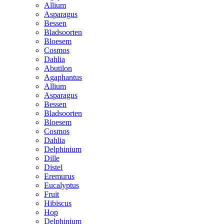
Allium
Asparagus
Bessen
Bladsoorten
Bloesem
Cosmos
Dahlia
Abutilon
Agaphantus
Allium
Asparagus
Bessen
Bladsoorten
Bloesem
Cosmos
Dahlia
Delphinium
Dille
Distel
Eremurus
Eucalyptus
Fruit
Hibiscus
Hop
Delphinium