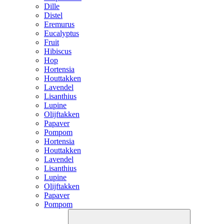
Dille
Distel
Eremurus
Eucalyptus
Fruit
Hibiscus
Hop
Hortensia
Houttakken
Lavendel
Lisanthius
Lupine
Olijftakken
Papaver
Pompom
Hortensia
Houttakken
Lavendel
Lisanthius
Lupine
Olijftakken
Papaver
Pompom