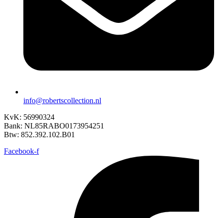
info@robertscollection.nl
KvK: 56990324
Bank: NL85RABO0173954251
Btw: 852.392.102.B01
Facebook-f