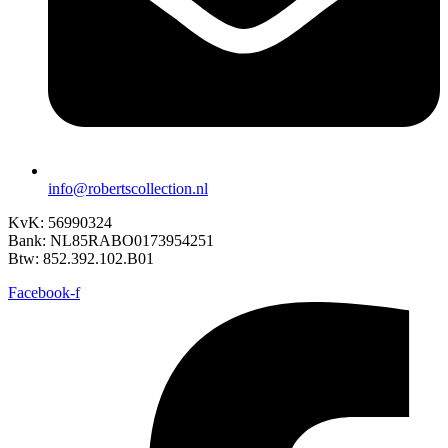
info@robertscollection.nl
KvK: 56990324
Bank: NL85RABO0173954251
Btw: 852.392.102.B01
Facebook-f