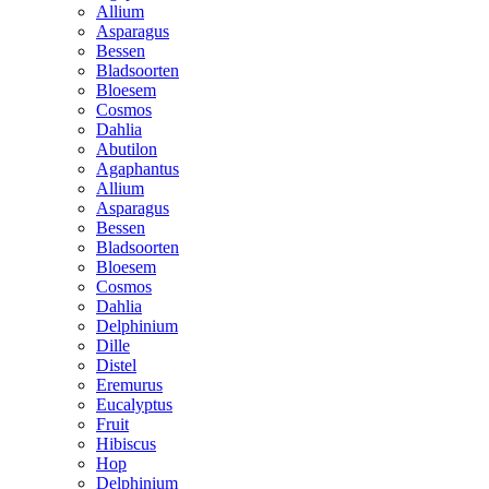
Allium
Asparagus
Bessen
Bladsoorten
Bloesem
Cosmos
Dahlia
Abutilon
Agaphantus
Allium
Asparagus
Bessen
Bladsoorten
Bloesem
Cosmos
Dahlia
Delphinium
Dille
Distel
Eremurus
Eucalyptus
Fruit
Hibiscus
Hop
Delphinium