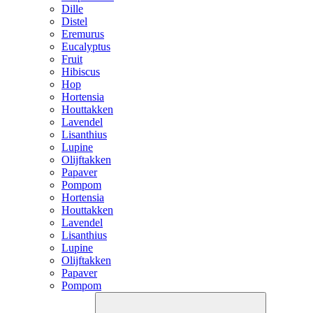
Dille
Distel
Eremurus
Eucalyptus
Fruit
Hibiscus
Hop
Hortensia
Houttakken
Lavendel
Lisanthius
Lupine
Olijftakken
Papaver
Pompom
Hortensia
Houttakken
Lavendel
Lisanthius
Lupine
Olijftakken
Papaver
Pompom