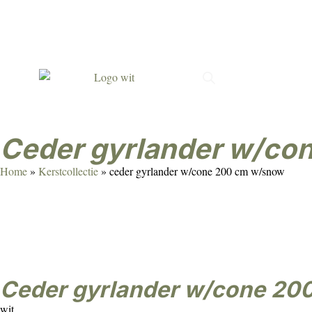
Met passie gemaakt
Verrassend & persoonlijk
Duur
ceder gyrlander w/c
Home
»
Kerstcollectie
»
ceder gyrlander w/cone 200 cm w/snow
ceder gyrlander w/cone 2
wit