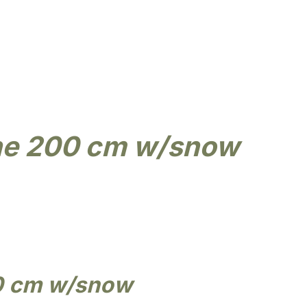
zaam
Eigen import & design
Kunstbloemen
Kunstplanten
Kunstbomen
one 200 cm w/snow
00 cm w/snow