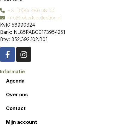
+31 (0)85 489 58 00
info@robertscollection.nl
KvK: 56990324
Bank: NL85RABO0173954251
Btw: 852.392.102.B01
Informatie
Agenda
Over ons
Contact
Mijn account