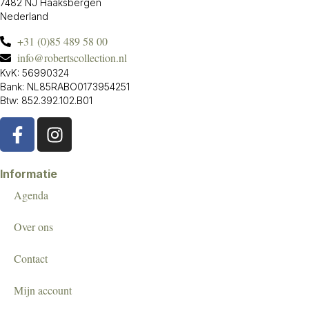
7482 NJ Haaksbergen
Nederland
+31 (0)85 489 58 00
info@robertscollection.nl
KvK: 56990324
Bank: NL85RABO0173954251
Btw: 852.392.102.B01
Informatie
Agenda
Over ons
Contact
Mijn account