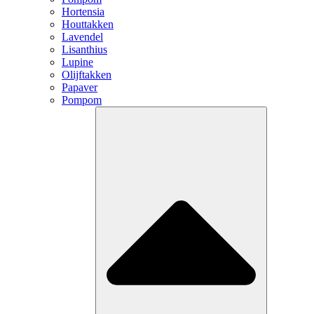
Hortensia
Houttakken
Lavendel
Lisanthius
Lupine
Olijftakken
Papaver
Pompom