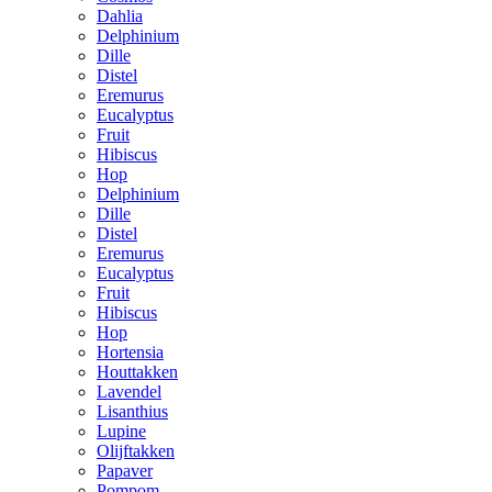
Dahlia
Delphinium
Dille
Distel
Eremurus
Eucalyptus
Fruit
Hibiscus
Hop
Delphinium
Dille
Distel
Eremurus
Eucalyptus
Fruit
Hibiscus
Hop
Hortensia
Houttakken
Lavendel
Lisanthius
Lupine
Olijftakken
Papaver
Pompom