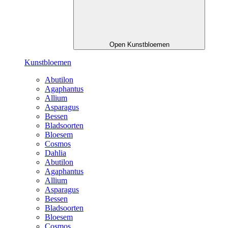
Open Kunstbloemen
Kunstbloemen
Abutilon
Agaphantus
Allium
Asparagus
Bessen
Bladsoorten
Bloesem
Cosmos
Dahlia
Abutilon
Agaphantus
Allium
Asparagus
Bessen
Bladsoorten
Bloesem
Cosmos