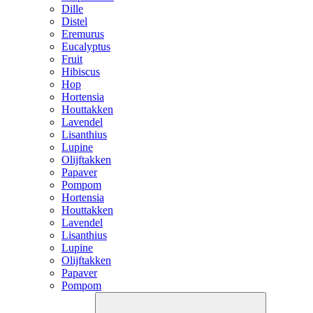
Dille
Distel
Eremurus
Eucalyptus
Fruit
Hibiscus
Hop
Hortensia
Houttakken
Lavendel
Lisanthius
Lupine
Olijftakken
Papaver
Pompom
Hortensia
Houttakken
Lavendel
Lisanthius
Lupine
Olijftakken
Papaver
Pompom