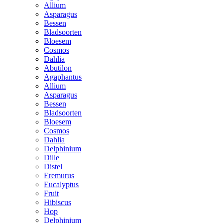
Allium
Asparagus
Bessen
Bladsoorten
Bloesem
Cosmos
Dahlia
Abutilon
Agaphantus
Allium
Asparagus
Bessen
Bladsoorten
Bloesem
Cosmos
Dahlia
Delphinium
Dille
Distel
Eremurus
Eucalyptus
Fruit
Hibiscus
Hop
Delphinium