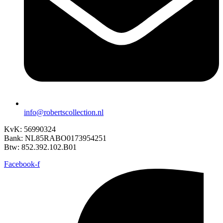
info@robertscollection.nl
KvK: 56990324
Bank: NL85RABO0173954251
Btw: 852.392.102.B01
Facebook-f