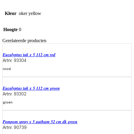
Kleur
oker yellow
Hoogte
0
Gerelateerde producten
eucalyptus tak x 5 112 cm red
Artnr. 93304
rood
Meer informatie
eucalyptus tak x 5 112 cm groen
Artnr. 93302
groen
Meer informatie
pompom spray x 5 authum 52 cm dk green
Artnr. 90739