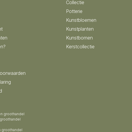
Collectie
Potterie
Kunstbloemen
nt
Kunstplanten
ten
Kunstbomen
en?
Kerstcollectie
voorwaarden
laring
d
en groothandel
 groothandel
 groothandel