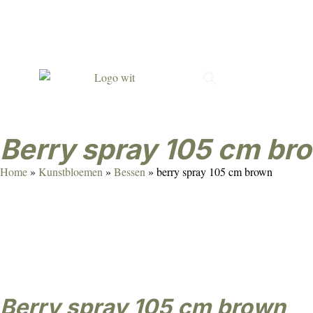
Met passie gemaakt
Verrassend & persoonlijk
Duur
berry spray 105 cm br
Home
»
Kunstbloemen
»
Bessen
»
berry spray 105 cm brown
berry spray 105 cm brown