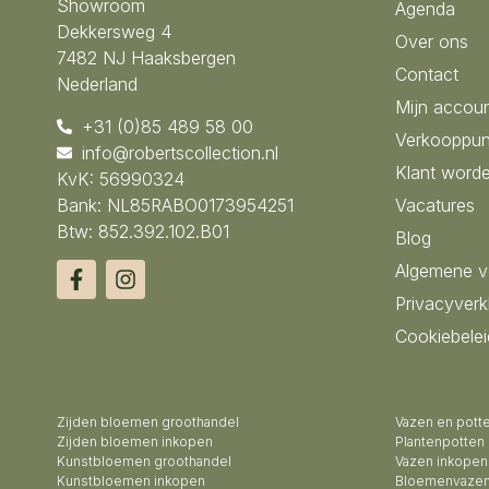
Showroom
Agenda
Dekkersweg 4
Over ons
7482 NJ Haaksbergen
Contact
Nederland
Mijn accou
+31 (0)85 489 58 00
Verkooppun
info@robertscollection.nl
Klant word
KvK: 56990324
Bank: NL85RABO0173954251
Vacatures
Btw: 852.392.102.B01
Blog
Algemene 
Privacyverk
Cookiebelei
Zijden bloemen groothandel
Vazen en pott
Zijden bloemen inkopen
Plantenpotten
Kunstbloemen groothandel
Vazen inkopen
Kunstbloemen inkopen
Bloemenvazen