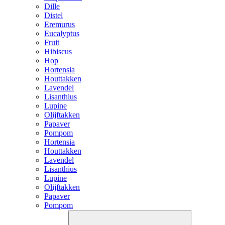
Dille
Distel
Eremurus
Eucalyptus
Fruit
Hibiscus
Hop
Hortensia
Houttakken
Lavendel
Lisanthius
Lupine
Olijftakken
Papaver
Pompom
Hortensia
Houttakken
Lavendel
Lisanthius
Lupine
Olijftakken
Papaver
Pompom