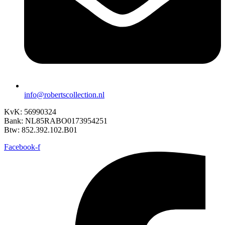
info@robertscollection.nl
KvK: 56990324
Bank: NL85RABO0173954251
Btw: 852.392.102.B01
Facebook-f