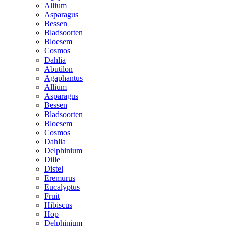
Allium
Asparagus
Bessen
Bladsoorten
Bloesem
Cosmos
Dahlia
Abutilon
Agaphantus
Allium
Asparagus
Bessen
Bladsoorten
Bloesem
Cosmos
Dahlia
Delphinium
Dille
Distel
Eremurus
Eucalyptus
Fruit
Hibiscus
Hop
Delphinium