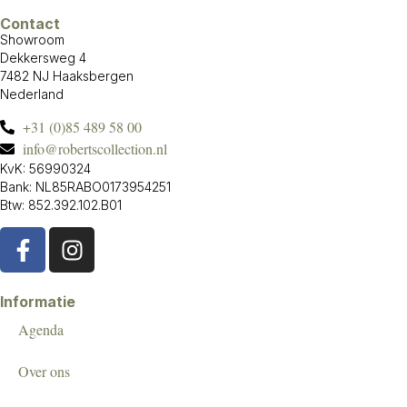
Contact
Showroom
Dekkersweg 4
7482 NJ Haaksbergen
Nederland
+31 (0)85 489 58 00
info@robertscollection.nl
KvK: 56990324
Bank: NL85RABO0173954251
Btw: 852.392.102.B01
Informatie
Agenda
Over ons