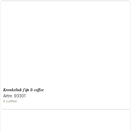
kronkeltak fijn lt coffee
Artnr. 93301
lt coffee