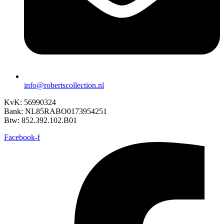
info@robertscollection.nl
KvK: 56990324
Bank: NL85RABO0173954251
Btw: 852.392.102.B01
Facebook-f