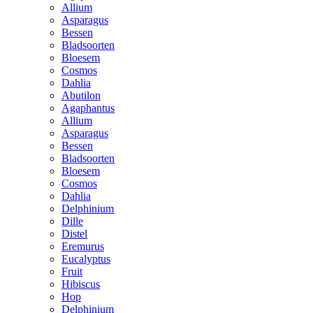
Allium
Asparagus
Bessen
Bladsoorten
Bloesem
Cosmos
Dahlia
Abutilon
Agaphantus
Allium
Asparagus
Bessen
Bladsoorten
Bloesem
Cosmos
Dahlia
Delphinium
Dille
Distel
Eremurus
Eucalyptus
Fruit
Hibiscus
Hop
Delphinium