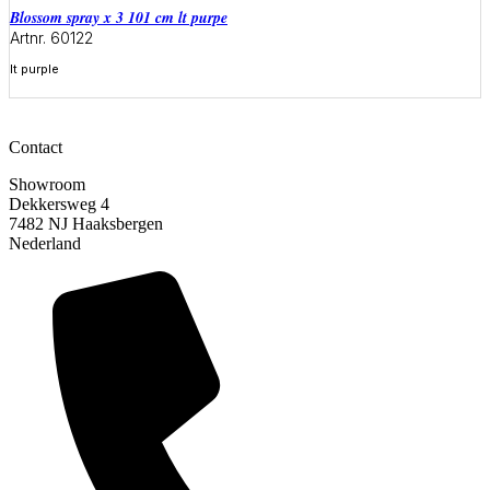
blossom spray x 3 101 cm lt purpe
Artnr. 60122
lt purple
Meer informatie
Contact
Showroom
Dekkersweg 4
7482 NJ Haaksbergen
Nederland