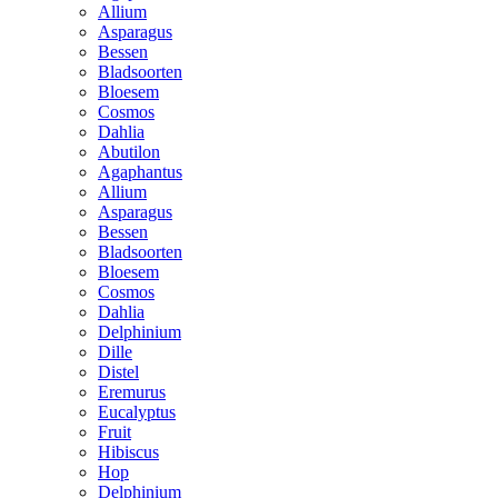
Allium
Asparagus
Bessen
Bladsoorten
Bloesem
Cosmos
Dahlia
Abutilon
Agaphantus
Allium
Asparagus
Bessen
Bladsoorten
Bloesem
Cosmos
Dahlia
Delphinium
Dille
Distel
Eremurus
Eucalyptus
Fruit
Hibiscus
Hop
Delphinium