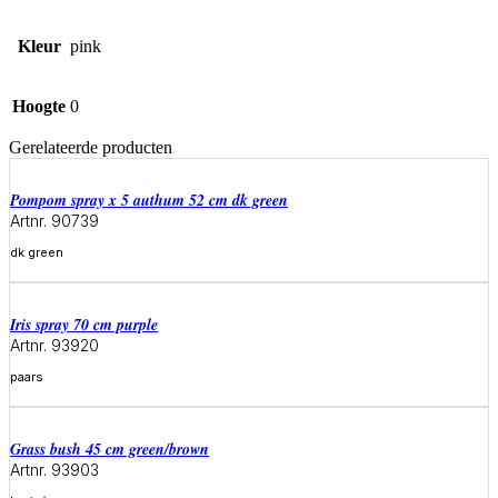
Kleur
pink
Hoogte
0
Gerelateerde producten
pompom spray x 5 authum 52 cm dk green
Artnr. 90739
dk green
Meer informatie
iris spray 70 cm purple
Artnr. 93920
paars
Meer informatie
grass bush 45 cm green/brown
Artnr. 93903