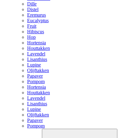
Dille
Distel
Eremurus
Eucalyptus
Fruit
Hibiscus
Hop
Hortensia
Houttakken
Lavendel
Lisanthius
Lupine
Olijftakken
Papaver
Pompom
Hortensia
Houttakken
Lavendel
Lisanthius
Lupine
Olijftakken
Papaver
Pompom