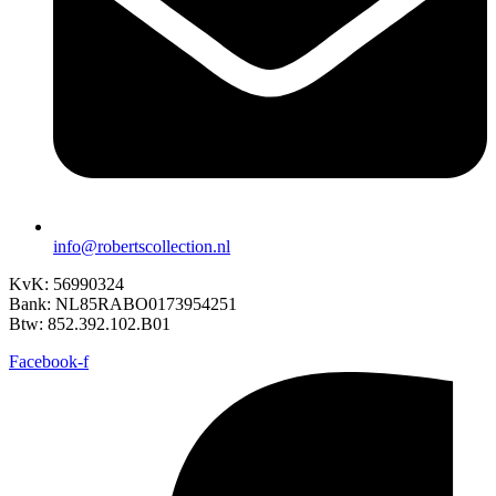
info@robertscollection.nl
KvK: 56990324
Bank: NL85RABO0173954251
Btw: 852.392.102.B01
Facebook-f