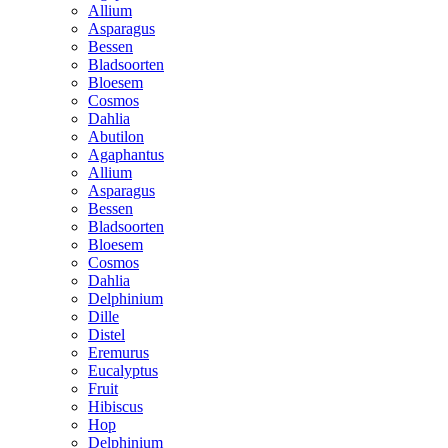
Allium
Asparagus
Bessen
Bladsoorten
Bloesem
Cosmos
Dahlia
Abutilon
Agaphantus
Allium
Asparagus
Bessen
Bladsoorten
Bloesem
Cosmos
Dahlia
Delphinium
Dille
Distel
Eremurus
Eucalyptus
Fruit
Hibiscus
Hop
Delphinium