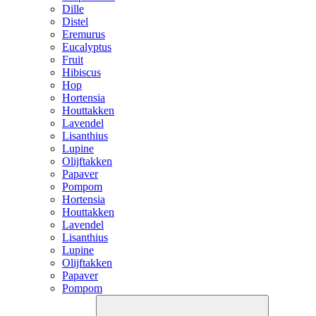
Dille
Distel
Eremurus
Eucalyptus
Fruit
Hibiscus
Hop
Hortensia
Houttakken
Lavendel
Lisanthius
Lupine
Olijftakken
Papaver
Pompom
Hortensia
Houttakken
Lavendel
Lisanthius
Lupine
Olijftakken
Papaver
Pompom