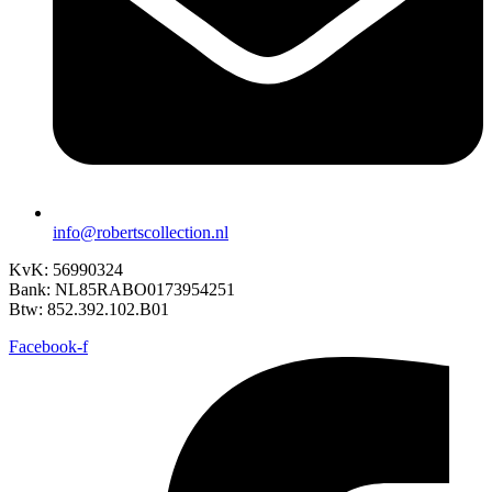
info@robertscollection.nl
KvK: 56990324
Bank: NL85RABO0173954251
Btw: 852.392.102.B01
Facebook-f