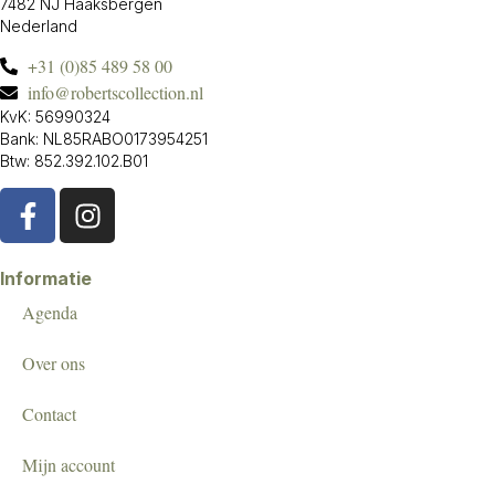
7482 NJ Haaksbergen
Nederland
+31 (0)85 489 58 00
info@robertscollection.nl
KvK: 56990324
Bank: NL85RABO0173954251
Btw: 852.392.102.B01
Informatie
Agenda
Over ons
Contact
Mijn account