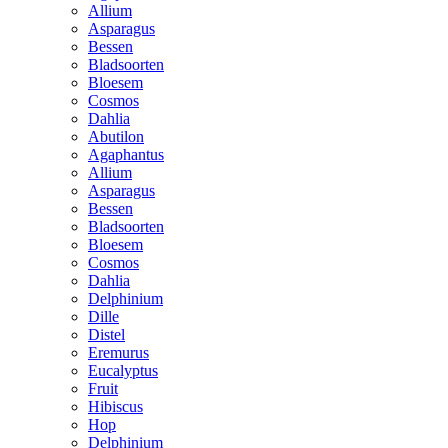
Allium
Asparagus
Bessen
Bladsoorten
Bloesem
Cosmos
Dahlia
Abutilon
Agaphantus
Allium
Asparagus
Bessen
Bladsoorten
Bloesem
Cosmos
Dahlia
Delphinium
Dille
Distel
Eremurus
Eucalyptus
Fruit
Hibiscus
Hop
Delphinium