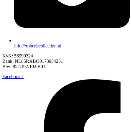
info@robertscollection.nl
KvK: 56990324
Bank: NL85RABO0173954251
Btw: 852.392.102.B01
Facebook-f