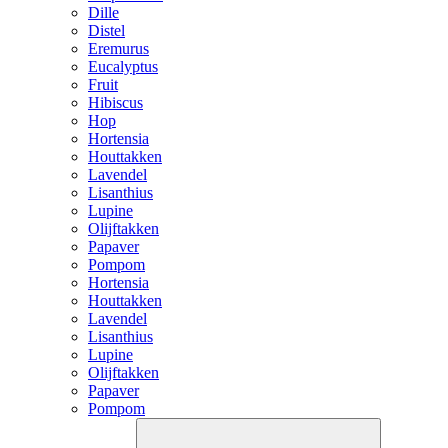
Dille
Distel
Eremurus
Eucalyptus
Fruit
Hibiscus
Hop
Hortensia
Houttakken
Lavendel
Lisanthius
Lupine
Olijftakken
Papaver
Pompom
Hortensia
Houttakken
Lavendel
Lisanthius
Lupine
Olijftakken
Papaver
Pompom