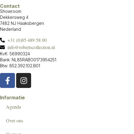
Contact
Showroom
Dekkersweg 4
7482 NJ Haaksbergen
Nederland
+31 (0)85 489 58 00
info@robertscollection.nl
KvK: 56990324
Bank: NL85RABO0173954251
Btw: 852.392.102.B01
Informatie
Agenda
Over ons