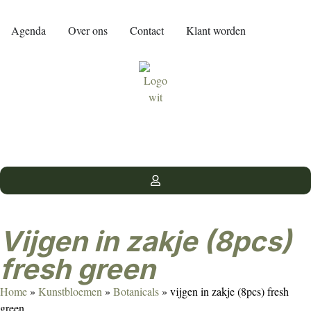
Agenda
Over ons
Contact
Klant worden
vijgen in zakje (8pcs)
fresh green
Home
»
Kunstbloemen
»
Botanicals
»
vijgen in zakje (8pcs) fresh
green