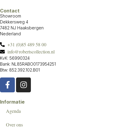
Contact
Showroom
Dekkersweg 4
7482 NJ Haaksbergen
Nederland
+31 (0)85 489 58 00
info@robertscollection.nl
KvK: 56990324
Bank: NL85RABO0173954251
Btw: 852.392.102.B01
Informatie
Agenda
Over ons