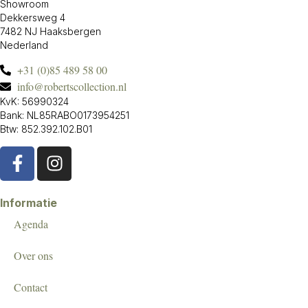
Showroom
Dekkersweg 4
7482 NJ Haaksbergen
Nederland
+31 (0)85 489 58 00
info@robertscollection.nl
KvK: 56990324
Bank: NL85RABO0173954251
Btw: 852.392.102.B01
Informatie
Agenda
Over ons
Contact