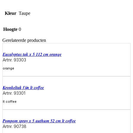
Kleur
Taupe
Hoogte
0
Gerelateerde producten
eucalyptus tak x 5 112 cm orange
Artnr. 93303
orange
Meer informatie
kronkeltak fijn lt coffee
Artnr. 93301
lt coffee
Meer informatie
pompom spray x 5 authum 52 cm lt coffee
Artnr. 90738