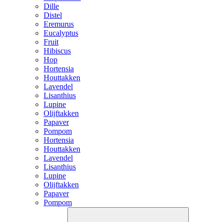
Dille
Distel
Eremurus
Eucalyptus
Fruit
Hibiscus
Hop
Hortensia
Houttakken
Lavendel
Lisanthius
Lupine
Olijftakken
Papaver
Pompom
Hortensia
Houttakken
Lavendel
Lisanthius
Lupine
Olijftakken
Papaver
Pompom