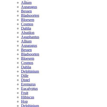
Allium
Asparagus
Bessen
Bladsoorten
Bloesem
Cosmos
Dahlia
Abutilon
Agaphantus
Allium
Asparagus
Bessen
Bladsoorten
Bloesem
Cosmos
Dahlia
Delphinium
Dille
Distel
Eremurus
Eucalyptus
Fruit
Hibiscus
Hop
Delphinium