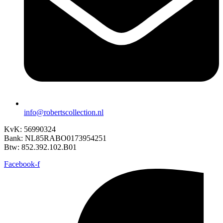
info@robertscollection.nl
KvK: 56990324
Bank: NL85RABO0173954251
Btw: 852.392.102.B01
Facebook-f