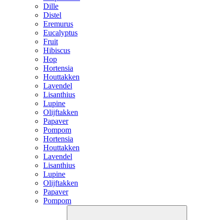
Dille
Distel
Eremurus
Eucalyptus
Fruit
Hibiscus
Hop
Hortensia
Houttakken
Lavendel
Lisanthius
Lupine
Olijftakken
Papaver
Pompom
Hortensia
Houttakken
Lavendel
Lisanthius
Lupine
Olijftakken
Papaver
Pompom