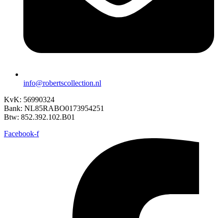
info@robertscollection.nl
KvK: 56990324
Bank: NL85RABO0173954251
Btw: 852.392.102.B01
Facebook-f