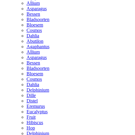
Allium
Asparagus
Bessen
Bladsoorten
Bloesem
Cosmos
Dahlia
Abutilon
Agaphantus
Allium
Asparagus
Bessen
Bladsoorten
Bloesem
Cosmos
Dahlia
Delphinium
Dille
Distel
Eremurus
Eucalyptus
Fruit
Hibiscus
Hop
Delphinium