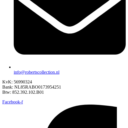
info@robertscollection.nl
KvK: 56990324
Bank: NL85RABO0173954251
Btw: 852.392.102.B01
Facebook-f