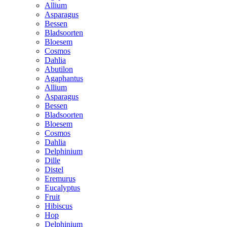
Allium
Asparagus
Bessen
Bladsoorten
Bloesem
Cosmos
Dahlia
Abutilon
Agaphantus
Allium
Asparagus
Bessen
Bladsoorten
Bloesem
Cosmos
Dahlia
Delphinium
Dille
Distel
Eremurus
Eucalyptus
Fruit
Hibiscus
Hop
Delphinium