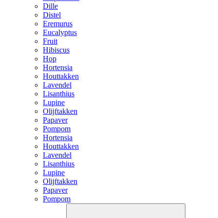
Dille
Distel
Eremurus
Eucalyptus
Fruit
Hibiscus
Hop
Hortensia
Houttakken
Lavendel
Lisanthius
Lupine
Olijftakken
Papaver
Pompom
Hortensia
Houttakken
Lavendel
Lisanthius
Lupine
Olijftakken
Papaver
Pompom